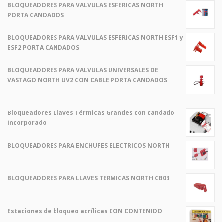
BLOQUEADORES PARA VALVULAS ESFERICAS NORTH
PORTA CANDADOS
BLOQUEADORES PARA VALVULAS ESFERICAS NORTH ESF1 y
ESF2 PORTA CANDADOS
BLOQUEADORES PARA VALVULAS UNIVERSALES DE
VASTAGO NORTH UV2 CON CABLE PORTA CANDADOS
Bloqueadores Llaves Térmicas Grandes con candado
incorporado
El
El
precio
precio
BLOQUEADORES PARA ENCHUFES ELECTRICOS NORTH
original
actual
era:
es:
$ 2,00.
$ 1,00.
BLOQUEADORES PARA LLAVES TERMICAS NORTH CB03
Estaciones de bloqueo acrílicas CON CONTENIDO
El
El