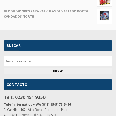
precio
precio
original
actual
BLOQUEADORES PARA VALVULAS DE VASTAGO PORTA
era:
es:
CANDADOS NORTH
$ 2,00.
$ 1,00.
BUSCAR
Buscar
CONTACTO
Tels. 0230 451 9350
Telef alternativo y WA (011) 15-5179-5456
E. Casella 1407 - Villa Rosa - Partido de Pilar
C.P. 1631 - Provincia de Buenos Aires