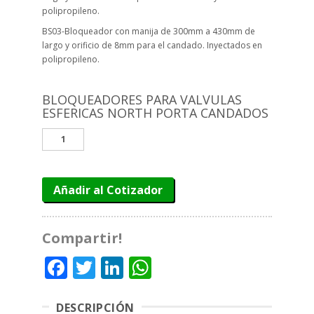
polipropileno.
BS03-Bloqueador con manija de 300mm a 430mm de
largo y orificio de 8mm para el candado. Inyectados en
polipropileno.
BLOQUEADORES PARA VALVULAS
ESFERICAS NORTH PORTA CANDADOS
BLOQUEADORES
PARA
VALVULAS
ESFERICAS
Añadir al Cotizador
NORTH
PORTA
CANDADOS
cantidad
Compartir!
Facebook
Twitter
LinkedIn
WhatsApp
DESCRIPCIÓN