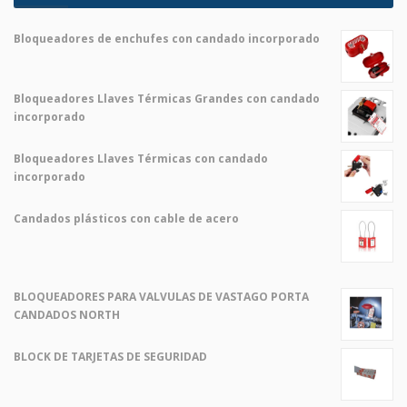
Bloqueadores de enchufes con candado incorporado
El
El
precio
precio
original
actual
Bloqueadores Llaves Térmicas Grandes con candado
era:
es:
incorporado
$ 2,00.
$ 1,00.
El
El
precio
precio
Bloqueadores Llaves Térmicas con candado
original
actual
incorporado
era:
es:
El
El
$ 2,00.
$ 1,00.
precio
precio
Candados plásticos con cable de acero
original
actual
El
El
era:
es:
precio
precio
$ 2,00.
$ 1,00.
original
actual
era:
es:
BLOQUEADORES PARA VALVULAS DE VASTAGO PORTA
$ 2,00.
$ 1,00.
CANDADOS NORTH
BLOCK DE TARJETAS DE SEGURIDAD