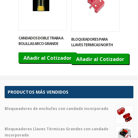
CANDADOS DOBLE TRABA A
BLOQUEADORES PARA
BOLILLAS ARCO GRANDE
LLAVES TERMICAS NORTH
CB04
Añadir al Cotizador
Añadir al Cotizador
PRODUCTOS MÁS VENDIDOS
Bloqueadores de enchufes con candado incorporado
El
El
precio
precio
original
actual
Bloqueadores Llaves Térmicas Grandes con candado
era:
es:
incorporado