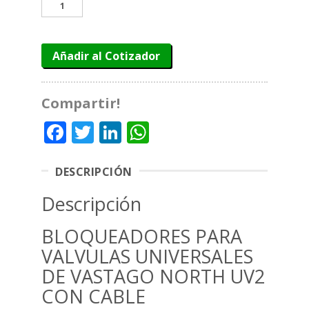
BLOQUEADORES
PARA
VALVULAS
UNIVERSALES
Añadir al Cotizador
DE
VASTAGO
NORTH
UV2
Compartir!
CON
Facebook
Twitter
LinkedIn
WhatsApp
CABLE
PORTA
CANDADOS
cantidad
DESCRIPCIÓN
Descripción
BLOQUEADORES PARA
VALVULAS UNIVERSALES
DE VASTAGO NORTH UV2
CON CABLE