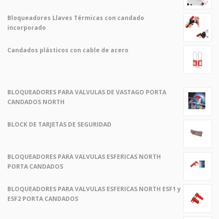
$ 2,00.
$ 1,00.
El
El
precio
precio
Bloqueadores Llaves Térmicas con candado
original
actual
incorporado
era:
es:
El
El
$ 2,00.
$ 1,00.
precio
precio
Candados plásticos con cable de acero
original
actual
El
El
era:
es:
precio
precio
$ 2,00.
$ 1,00.
original
actual
era:
es:
BLOQUEADORES PARA VALVULAS DE VASTAGO PORTA
$ 2,00.
$ 1,00.
CANDADOS NORTH
BLOCK DE TARJETAS DE SEGURIDAD
BLOQUEADORES PARA VALVULAS ESFERICAS NORTH
PORTA CANDADOS
BLOQUEADORES PARA VALVULAS ESFERICAS NORTH ESF1 y
ESF2 PORTA CANDADOS