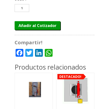
KITS
DE
BARRAS
DE
Añadir al Cotizador
BLOQUEO
NORTH
90891
cantidad
Compartir!
Facebook
Twitter
LinkedIn
WhatsApp
Productos relacionados
DESTACADO!