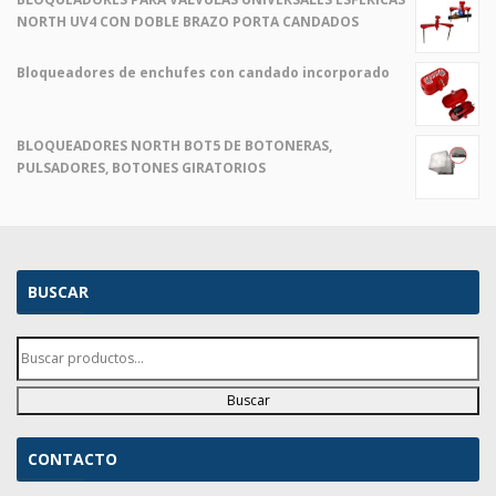
era:
es:
NORTH UV4 CON DOBLE BRAZO PORTA CANDADOS
$ 2,00.
$ 1,00.
Bloqueadores de enchufes con candado incorporado
El
El
precio
precio
original
actual
BLOQUEADORES NORTH BOT5 DE BOTONERAS,
era:
es:
PULSADORES, BOTONES GIRATORIOS
$ 2,00.
$ 1,00.
BUSCAR
Buscar
CONTACTO