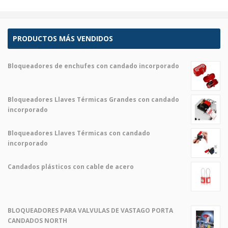
PRODUCTOS MÁS VENDIDOS
Bloqueadores de enchufes con candado incorporado
El
El
precio
precio
original
actual
Bloqueadores Llaves Térmicas Grandes con candado
era:
es:
incorporado
$ 2,00.
$ 1,00.
El
El
precio
precio
Bloqueadores Llaves Térmicas con candado
original
actual
incorporado
era:
es:
El
El
$ 2,00.
$ 1,00.
precio
precio
Candados plásticos con cable de acero
original
actual
El
El
era:
es:
precio
precio
$ 2,00.
$ 1,00.
original
actual
era:
es:
BLOQUEADORES PARA VALVULAS DE VASTAGO PORTA
$ 2,00.
$ 1,00.
CANDADOS NORTH